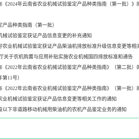
《2024年云南省农业机械试验鉴定产品种类指南（第一批）》
鉴定产品种类指南（第一批）
机械试验鉴定获证产品信息变更的补充通知
好农业机械试验鉴定获证产品柴油机排放标准升级信息变更等相
政厅关于农机购置与应用补贴实施农业机械国四排放标准和通告
《2022年云南省农业机械试验鉴定产品种类指南》（第二批）
年第11号）
《2022年云南省农业机械试验鉴定产品种类指南》（第一批）
农业机械试验鉴定获证产品信息变更等相关工作的通知
段以下非道路移动机械用柴油机的农机产品鉴定业务的通知