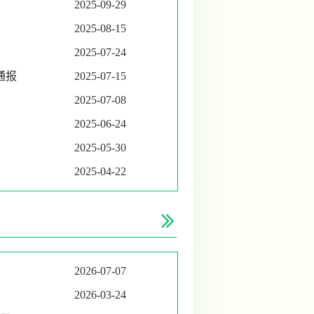
2025-09-29
2025-08-15
2025-07-24
通报
2025-07-15
2025-07-08
2025-06-24
2025-05-30
2025-04-22
2026-07-07
2026-03-24