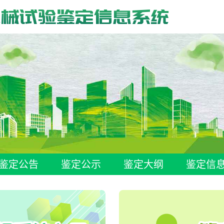
机械试验鉴定信息系统
鉴定公告
鉴定公示
鉴定大纲
鉴定信