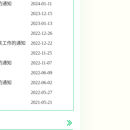
的通知
2024-01-11
2023-12-15
2023-01-13
2022-12-26
关工作的通知
2022-12-22
2022-11-25
的通知
2022-11-07
2022-06-09
的通知
2022-06-02
2022-05-27
2021-05-21