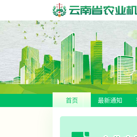
云南省农业
首页
最新通知