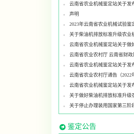
云南省农业机械鉴定站关于发布
声明
2023年云南省农业机械试验
关于柴油机排放标准升级农业
云南省农业机械鉴定站关于做
云南省农业农村厅 云南省财
云南省农业机械鉴定站关于发布
云南省农业农村厅通告（2022
云南省农业机械鉴定站关于发布
关于做好柴油机排放标准升级
关于停止办理装用国家第三阶
鉴定公告